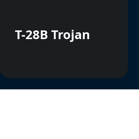
T-28B Trojan
Tout
Réglages des
Continuer sans
accepter
cookies
accepter
E