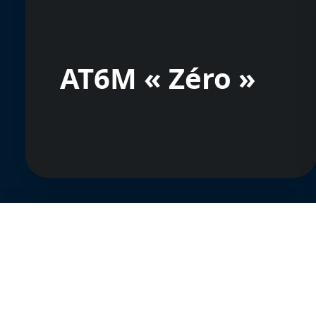
AT6M « Zéro »
🛡️ Nous protégeons votre vie privée, vous soute
Nous et nos partenaires utilisons des technologies pour person