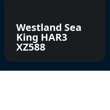
Westland Sea
King HAR3
XZ588
nez nos créateurs de contenu
naliser le contenu et analyser notre trafic.
REJOINS LA COMMUNAUTÉ
PRENDS DE L'ALTITUD