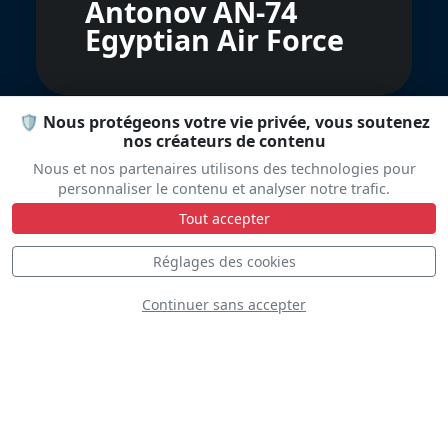
Antonov AN-74
Egyptian Air Force
🛡️ Nous protégeons votre vie privée, vous soutenez
nos créateurs de contenu
Nous et nos partenaires utilisons des technologies pour
personnaliser le contenu et analyser notre trafic.
Tout accepter
Spartan C-27
Réglages des cookies
Italian Air Force
Continuer sans accepter