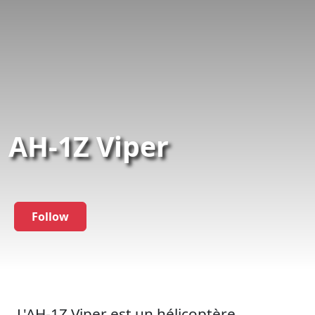
AH-1Z Viper
Follow
L'AH-1Z Viper est un hélicoptère