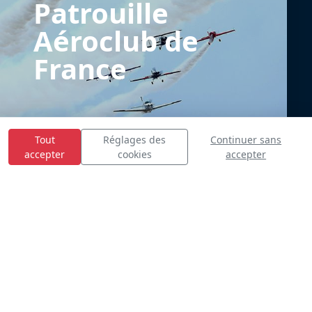
Patrouille
Aéroclub de
France
Tout
Réglages des
Continuer sans
accepter
cookies
accepter
E
S