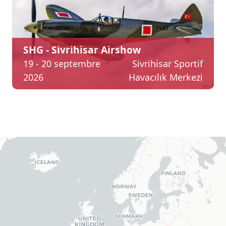
SHG - Sivrihisar Airshow
19 - 20 septembre
Sivrihisar Sportif
2026
Havacılık Merkezi