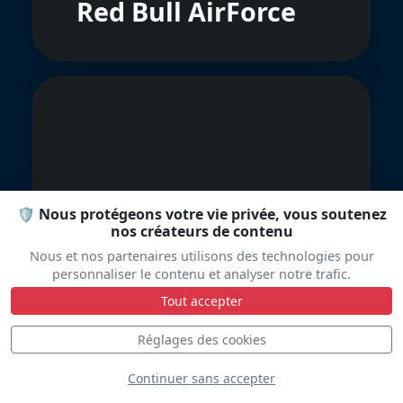
Red Bull AirForce
Hooligans Flight
🛡️ Nous protégeons votre vie privée, vous soutenez
nos créateurs de contenu
Team
Nous et nos partenaires utilisons des technologies pour
personnaliser le contenu et analyser notre trafic.
Tout accepter
Réglages des cookies
Continuer sans accepter