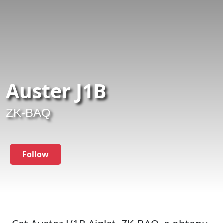
Auster J1B
ZK-BAQ
Follow