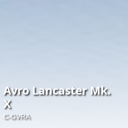
Avro Lancaster Mk.
X
C-GVRA