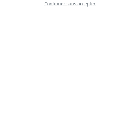
Continuer sans accepter
Surya Kiran
Aerobatic Team
TÜRK SILAHLI
KUVVETLERİ
PARAŞÜT TAKIMI