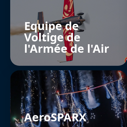
Equipe de
Voltige de
l'Armée de l'Air
AeroSPARX