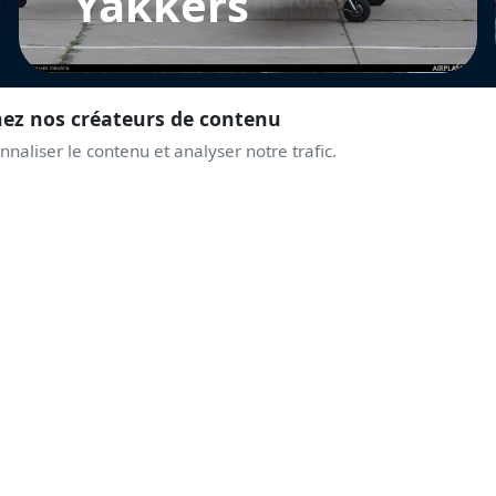
Yakkers
nez nos créateurs de contenu
naliser le contenu et analyser notre trafic.
REJOINS LA COMMUNAUTÉ
PRENDS DE L'ALTITUD
AVEC LES PASSIONNÉ
Discussions live, alertes airshows, coulisses des displays.
Une communauté qui partage la même passion du ciel.