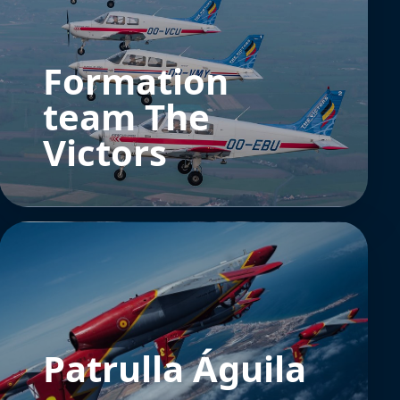
Formation
team The
Victors
Patrulla Águila