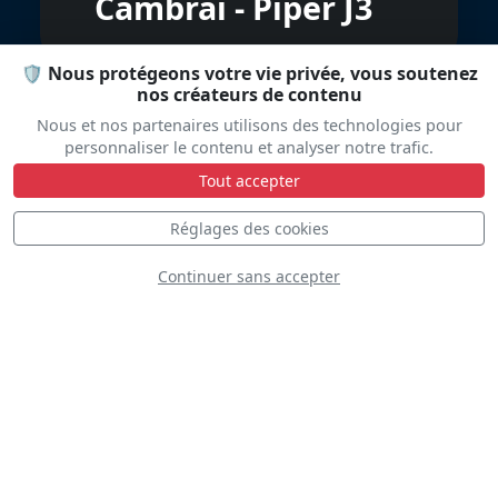
Cambrai - Piper J3
🛡️ Nous protégeons votre vie privée, vous soutenez
nos créateurs de contenu
Nous et nos partenaires utilisons des technologies pour
personnaliser le contenu et analyser notre trafic.
Tout accepter
Réglages des cookies
Global Stars Team
Continuer sans accepter
Airshows