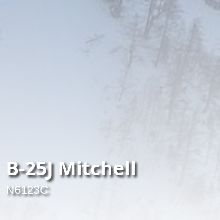
B-25J Mitchell
N6123C