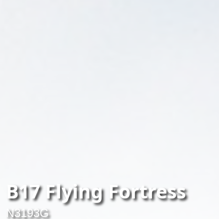
B17 Flying Fortress
N3193G