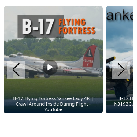
B-17 Flying Fortress Yankee Lady 4K |
B-17 Fly
Crawl Around Inside During Flight -
N3193G, Ta
YouTube