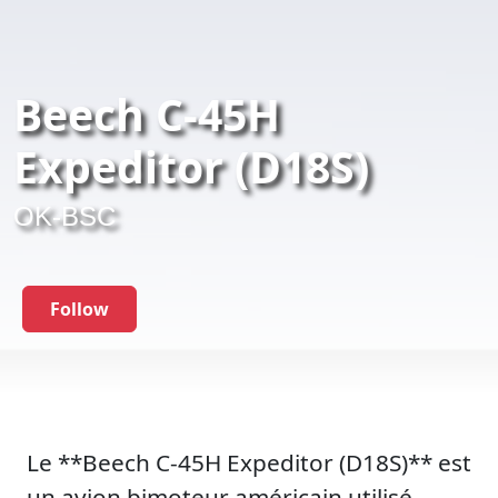
Beech C-45H
Expeditor (D18S)
OK-BSC
Follow
Le **Beech C-45H Expeditor (D18S)** est
un avion bimoteur américain utilisé