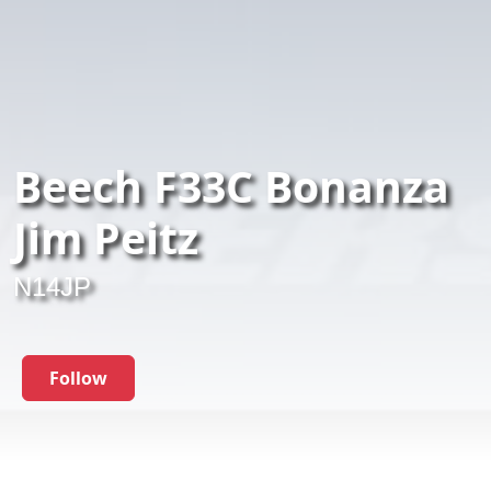
Beech F33C Bonanza
Jim Peitz
N14JP
Follow