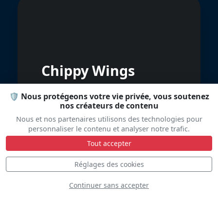
Chippy Wings
🛡️ Nous protégeons votre vie privée, vous soutenez
nos créateurs de contenu
Nous et nos partenaires utilisons des technologies pour
personnaliser le contenu et analyser notre trafic.
Tout accepter
Réglages des cookies
Russian Knights
Continuer sans accepter