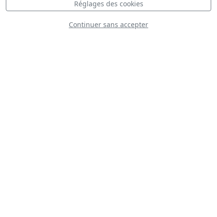
Réglages des cookies
Continuer sans accepter
NH Industries
HD.29/NH90
Spanish Air Force
T-38 Talon