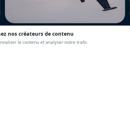
nez nos créateurs de contenu
naliser le contenu et analyser notre trafic.
REJOINS LA COMMUNAUTÉ
PRENDS DE L'ALTITUD
AVEC LES PASSIONNÉ
Discussions live, alertes airshows, coulisses des displays.
Une communauté qui partage la même passion du ciel.