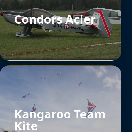
Condors Acier
Kangaroo Team
Kite