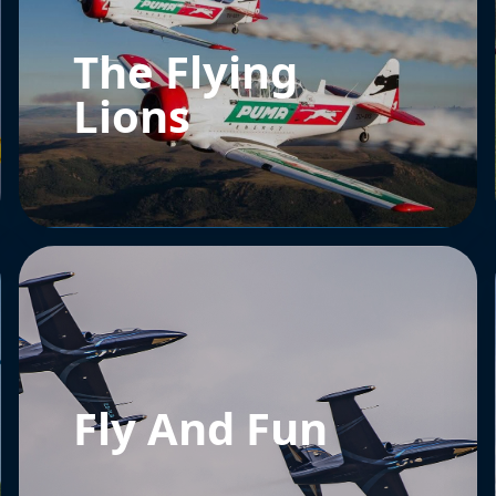
The Flying
Lions
Fly And Fun