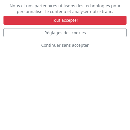
Nous et nos partenaires utilisons des technologies pour
personnaliser le contenu et analyser notre trafic.
Tout accepter
Flying Dragons
Réglages des cookies
Team
Continuer sans accepter
Patrouille Coyote