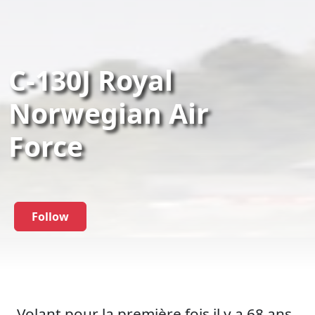
C-130J Royal
Norwegian Air
Force
Follow
Volant pour la première fois il y a 68 ans,