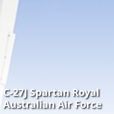
C-27J Spartan Royal
Australian Air Force