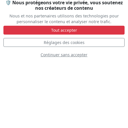
🛡️ Nous protégeons votre vie privée, vous soutenez
nos créateurs de contenu
Nous et nos partenaires utilisons des technologies pour
personnaliser le contenu et analyser notre trafic.
North American
Tout accepter
TF-51D Mustang
Réglages des cookies
Continuer sans accepter
Shark Aéro