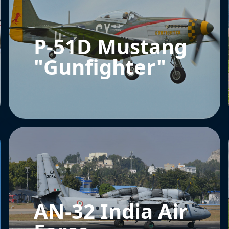
P-51D Mustang
"Gunfighter"
AN-32 India Air