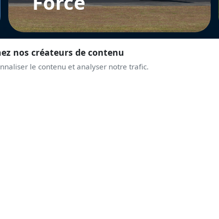
Force
nez nos créateurs de contenu
naliser le contenu et analyser notre trafic.
REJOINS LA COMMUNAUTÉ
PRENDS DE L'ALTITUD
AVEC LES PASSIONNÉ
Discussions live, alertes airshows, coulisses des displays.
Une communauté qui partage la même passion du ciel.