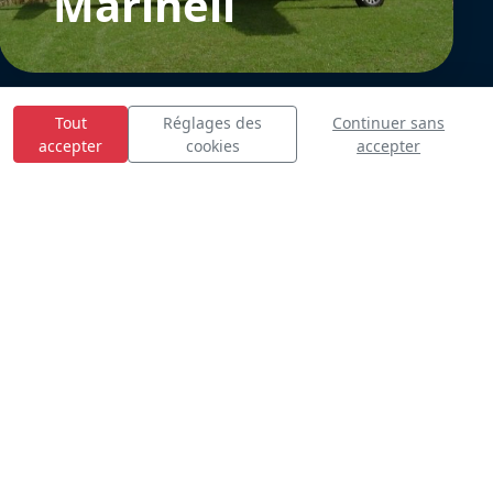
Marinell
Tout
Réglages des
Continuer sans
accepter
cookies
accepter
E
S