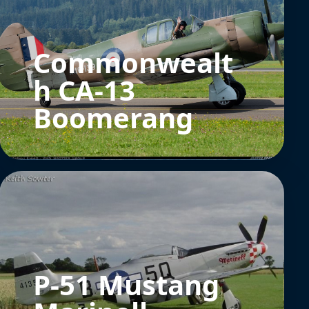
Commonwealt
h CA-13
Boomerang
P-51 Mustang