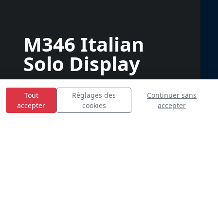
M346 Italian
Solo Display
Tout
Réglages des
Continuer sans
accepter
cookies
accepter
E
S