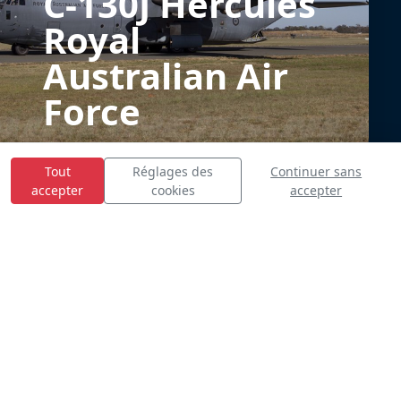
C-130J Hercules
Royal
Australian Air
Force
Tout
Réglages des
Continuer sans
accepter
cookies
accepter
E
S