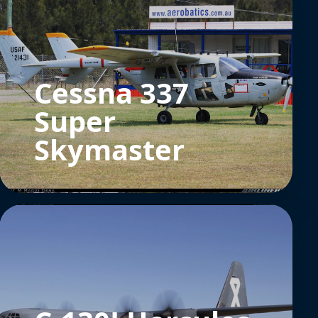
Cessna 337
Super
Skymaster