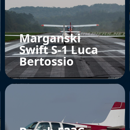
Marganski
Swift S-1 Luca
Bertossio