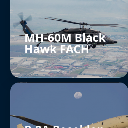
MH-60M Black
Hawk FACH