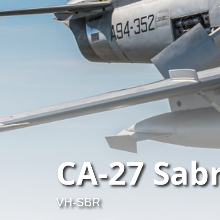
CA-27 Sab
VH-SBR