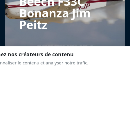
Beech F33C
Bonanza Jim
Peitz
nez nos créateurs de contenu
naliser le contenu et analyser notre trafic.
REJOINS LA COMMUNAUTÉ
PRENDS DE L'ALTITUD
AVEC LES PASSIONNÉ