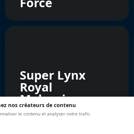
Force
Super Lynx
Royal
Malaysian
nez nos créateurs de contenu
Navy
naliser le contenu et analyser notre trafic.