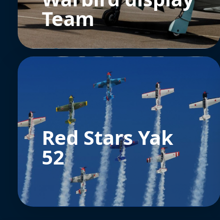
Team
Red Stars Yak
52