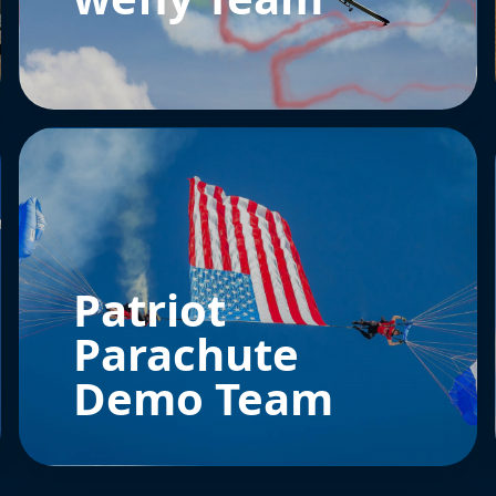
Patriot
Parachute
Demo Team