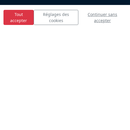
Tout
Réglages des
Continuer sans
accepter
cookies
accepter
E
S
n