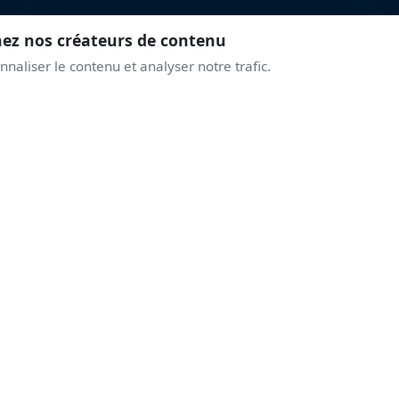
nez nos créateurs de contenu
naliser le contenu et analyser notre trafic.
REJOINS LA COMMUNAUTÉ
PRENDS DE L'ALTITUD
AVEC LES PASSIONNÉ
Discussions live, alertes airshows, coulisses des displays.
Une communauté qui partage la même passion du ciel.
Rejoindre le Discord
Créer un compte
5 156
1 683
341
passionnés
displays
meetings aériens cette saiso