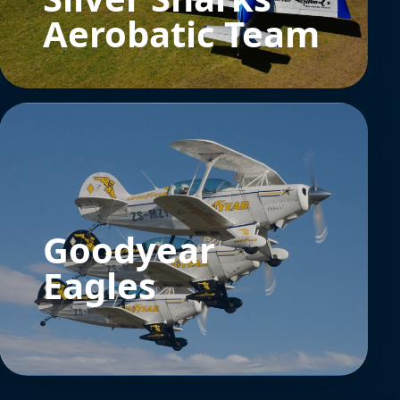
Aerobatic Team
Goodyear
Eagles