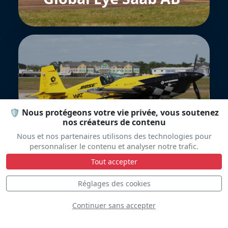
Goulian Aerosports
🛡️ Nous protégeons votre vie privée, vous soutenez
nos créateurs de contenu
Nous et nos partenaires utilisons des technologies pour
personnaliser le contenu et analyser notre trafic.
Tout accepter
Réglages des cookies
Continuer sans accepter