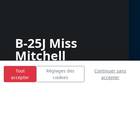
B-25J Miss
Mitchell
Tout
Réglages des
Continuer sans
accepter
cookies
accepter
E