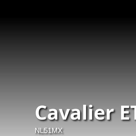
Cavalier 
NL51MX