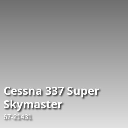
Cessna 337 Super
Skymaster
67-21431