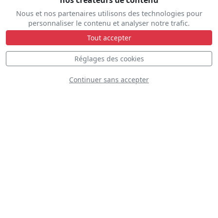
nos créateurs de contenu
Nous et nos partenaires utilisons des technologies pour
NEBOair Electric
personnaliser le contenu et analyser notre trafic.
Arrows
Tout accepter
Réglages des cookies
Continuer sans accepter
Team charlie
twentysix