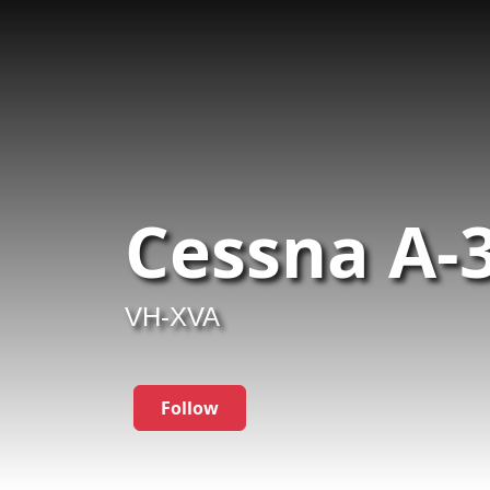
Cessna A-
VH-XVA
Follow