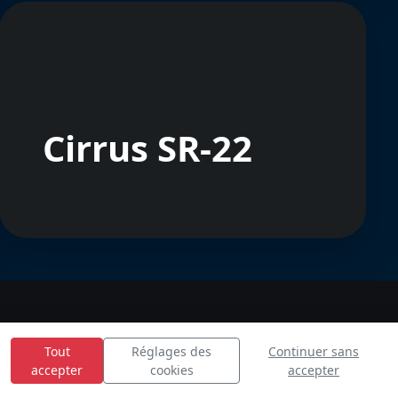
Cirrus SR-22
Tout
Réglages des
Continuer sans
accepter
cookies
accepter