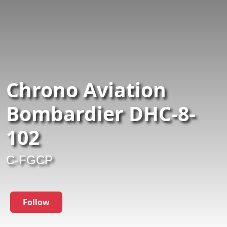
Chrono Aviation
Bombardier DHC-8-
102
C-FGCP
Follow