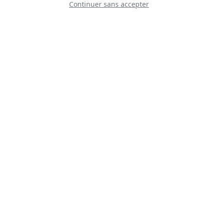
Continuer sans accepter
Mustang X-Ray
RE/MAX Skydiving
Team