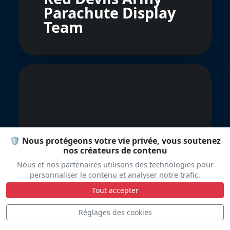
Parachute Display
Team
🛡️ Nous protégeons votre vie privée, vous soutenez
RNZAF Black
nos créateurs de contenu
Falcons
Nous et nos partenaires utilisons des technologies pour
personnaliser le contenu et analyser notre trafic.
Tout accepter
Réglages des cookies