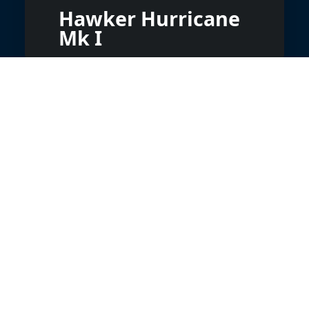
Hawker Hurricane
Mk I
Morane-Saulnier
733