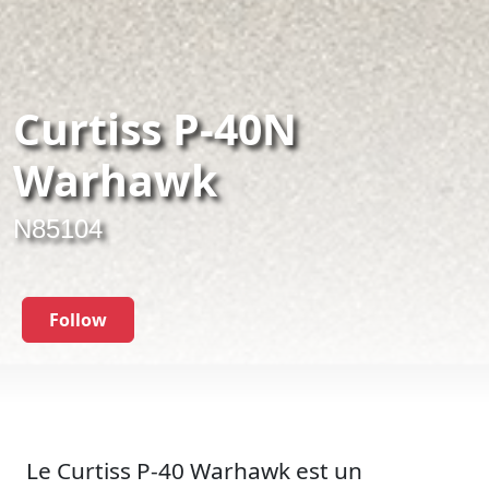
Curtiss P-40N
Warhawk
N85104
Follow
Le Curtiss P-40 Warhawk est un