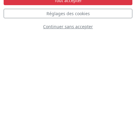
Tout accepter
Réglages des cookies
Continuer sans accepter
Grumman Bearcat
Beechcraft T-34A