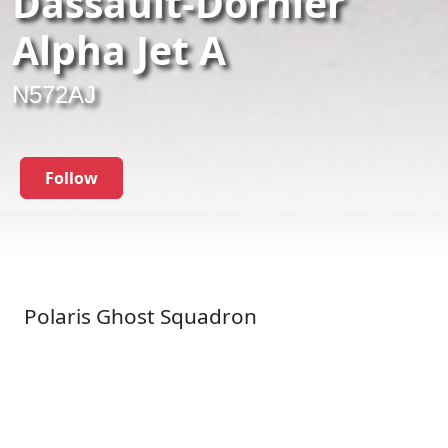
Dassault-Dornier
Alpha Jet A
N572AJ
Follow
Polaris Ghost Squadron