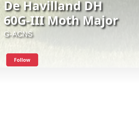
De Havilland DH
60G-III Moth Major
G-ACNS
Follow