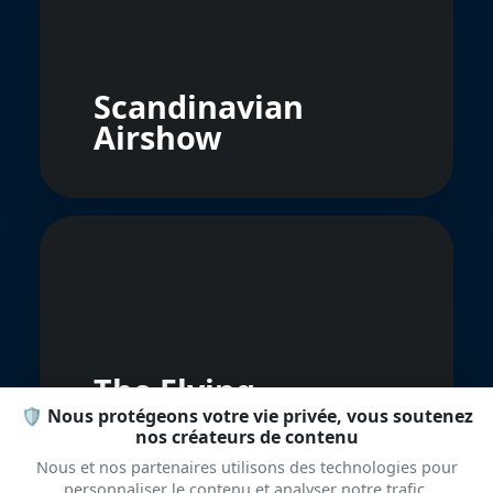
Scandinavian
Airshow
The Flying
Comrades Display
🛡️ Nous protégeons votre vie privée, vous soutenez
nos créateurs de contenu
Team
Nous et nos partenaires utilisons des technologies pour
personnaliser le contenu et analyser notre trafic.