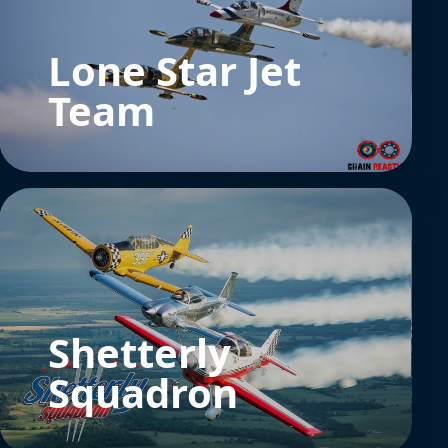
Lone Star Jet
Team
Shetterly
Squadron