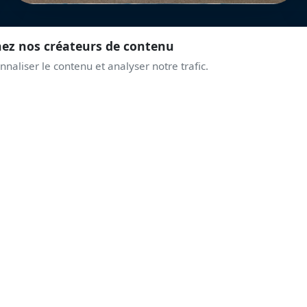
nez nos créateurs de contenu
naliser le contenu et analyser notre trafic.
REJOINS LA COMMUNAUTÉ
PRENDS DE L'ALTITUD
AVEC LES PASSIONNÉ
Discussions live, alertes airshows, coulisses des displays.
Une communauté qui partage la même passion du ciel.
Rejoindre le Discord
Créer un compte