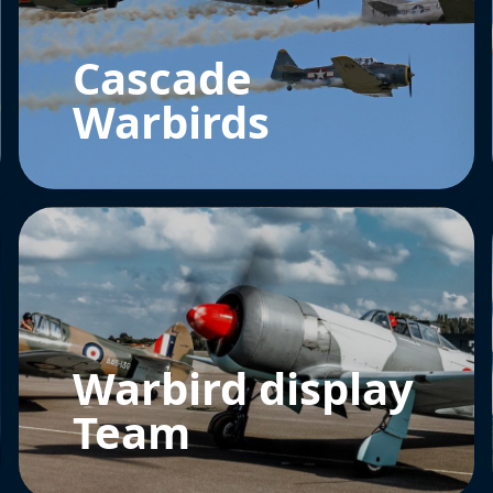
Cascade
Warbirds
Warbird display
Team