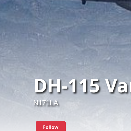
DH-115 Va
N171LA
Follow