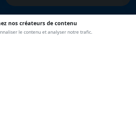
nez nos créateurs de contenu
naliser le contenu et analyser notre trafic.
REJOINS LA COMMUNAUTÉ
PRENDS DE L'ALTITUD
AVEC LES PASSIONNÉ
Discussions live, alertes airshows, coulisses des displays.
Une communauté qui partage la même passion du ciel.
Rejoindre le Discord
Créer un compte