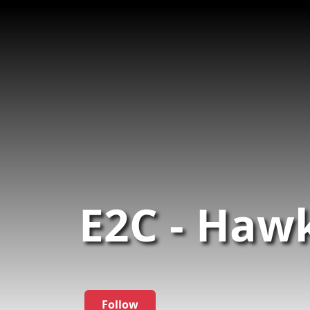
E2C - Haw
Follow