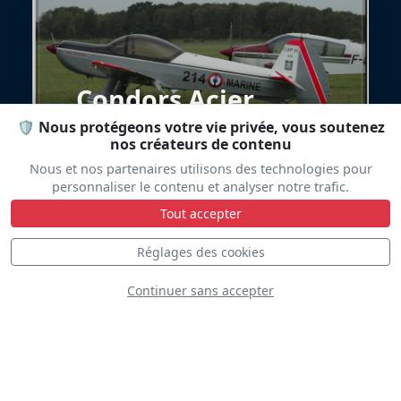
Condors Acier
🛡️ Nous protégeons votre vie privée, vous soutenez
nos créateurs de contenu
Nous et nos partenaires utilisons des technologies pour
personnaliser le contenu et analyser notre trafic.
Tout accepter
Réglages des cookies
Continuer sans accepter
Șoimii României -
Hawks Of Romania