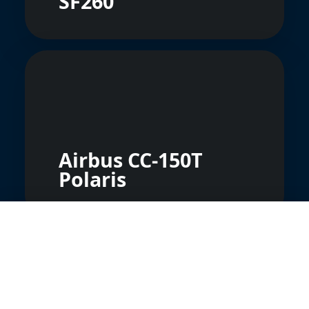
SF260
Airbus CC-150T
Polaris
🛡️ Nous protégeons votre vie privée, vous soutenez
nos créateurs de contenu
Nous et nos partenaires utilisons des technologies pour
personnaliser le contenu et analyser notre trafic.
Tout accepter