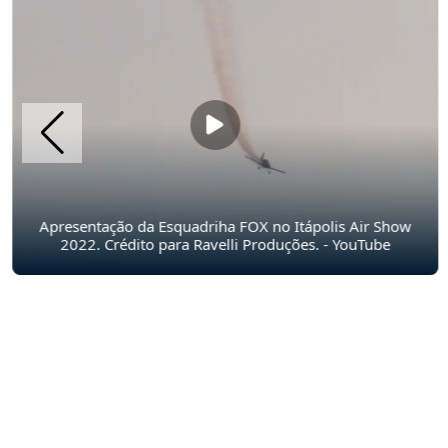
Apresentação da Esquadriha FOX no Itápolis Air Show
2022. Crédito para Ravelli Produções. - YouTube