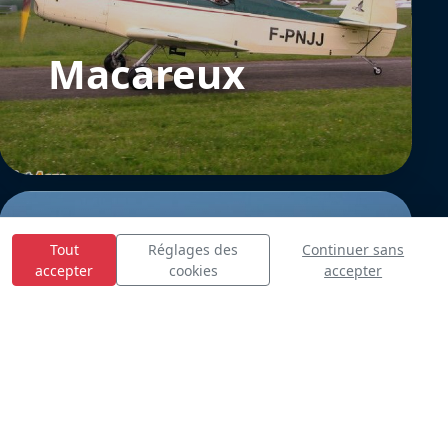
Macareux
Tout
Réglages des
Continuer sans
accepter
cookies
accepter
F-16 Slovak Air
Force