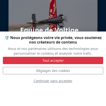
Equipe de Voltige
de l'Armée de l'Air
🛡️ Nous protégeons votre vie privée, vous soutenez
nos créateurs de contenu
Nous et nos partenaires utilisons des technologies pour
personnaliser le contenu et analyser notre trafic.
Tout accepter
Réglages des cookies
Continuer sans accepter
Scandinavian
Airshow