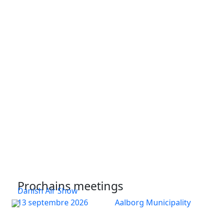
Prochains meetings
Danish Air Show
13 septembre 2026
Aalborg Municipality