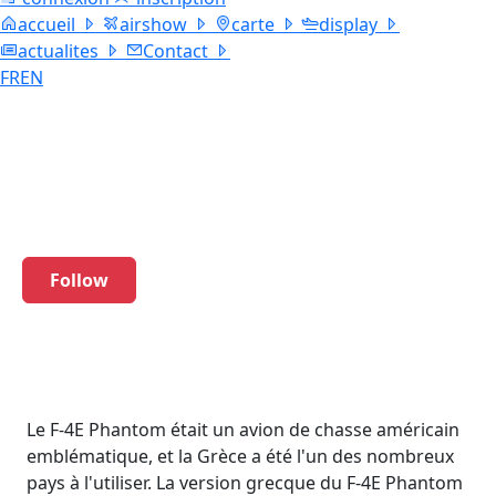
accueil
airshow
carte
display
actualites
Contact
FR
EN
F-4E PHANTOM
Hellenic Air Force
Follow
Le F-4E Phantom était un avion de chasse américain
emblématique, et la Grèce a été l'un des nombreux
pays à l'utiliser. La version grecque du F-4E Phantom