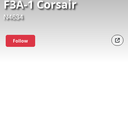
F3A-1 Corsair
N4634
Follow