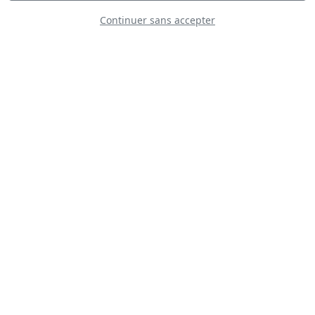
Continuer sans accepter
Aerobatic team
ANBO
White Wings