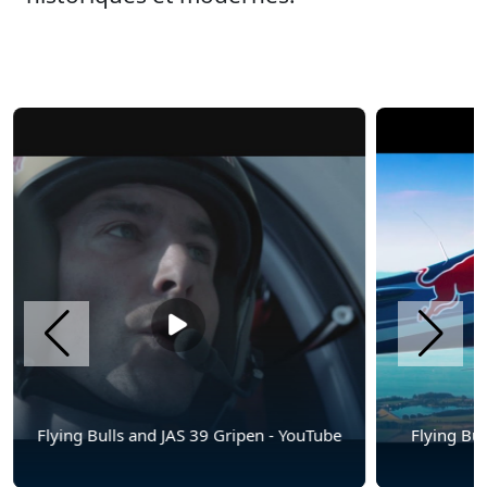
Flying Bulls Aerobatic Team - Promo -
Flying Bul
YouTube