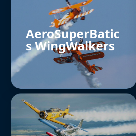
AeroSuperBatic
s WingWalkers