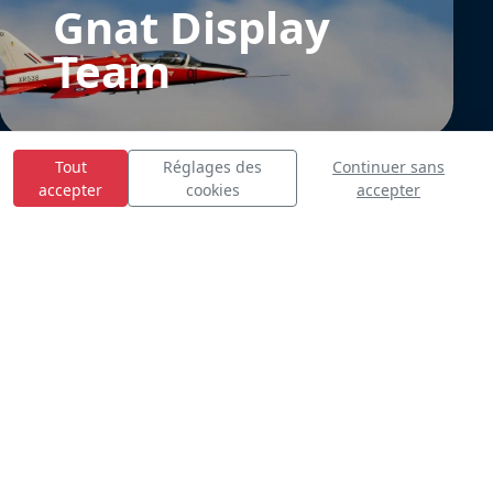
Gnat Display
Team
Tout
Réglages des
Continuer sans
accepter
cookies
accepter
E
S