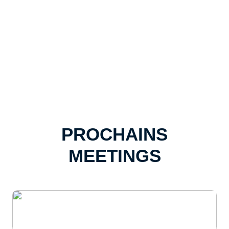
PROCHAINS
MEETINGS