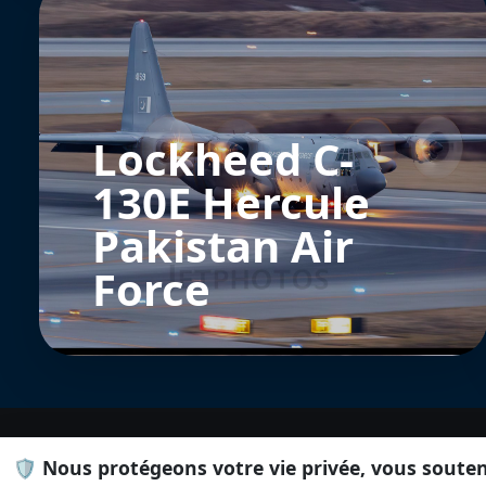
Lockheed C-
130E Hercule
Pakistan Air
Force
🛡️ Nous protégeons votre vie privée, vous soute