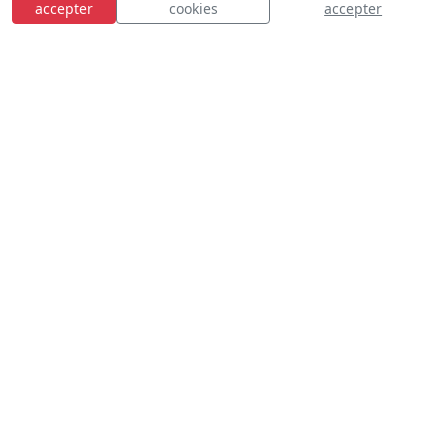
accepter
cookies
accepter
E
S
n