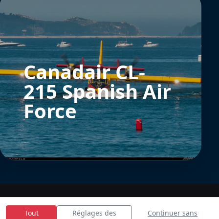
Canadair CL-
215 Spanish Air
Force
Tout
Réglages des
Continuer sans