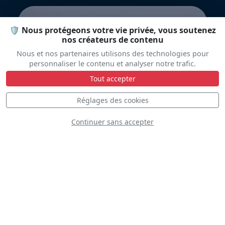
🛡️ Nous protégeons votre vie privée, vous soutenez
nos créateurs de contenu
Nous et nos partenaires utilisons des technologies pour
personnaliser le contenu et analyser notre trafic.
Tout accepter
Dassault MD 312
Flamant
Réglages des cookies
Continuer sans accepter
Piper J-3/L-4 Cub