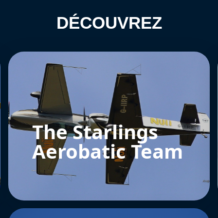
DÉCOUVREZ
The Starlings
Aerobatic Team