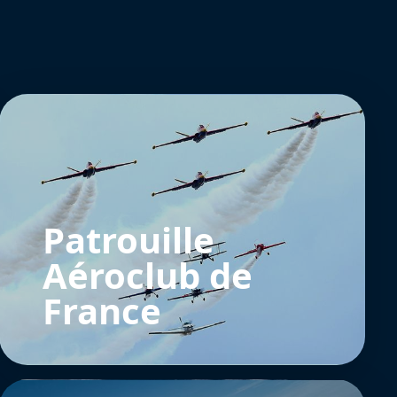
Patrouille
Aéroclub de
France