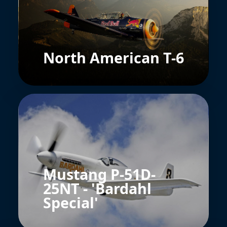
North American T-6
Mustang P-51D-
25NT - 'Bardahl
Special'