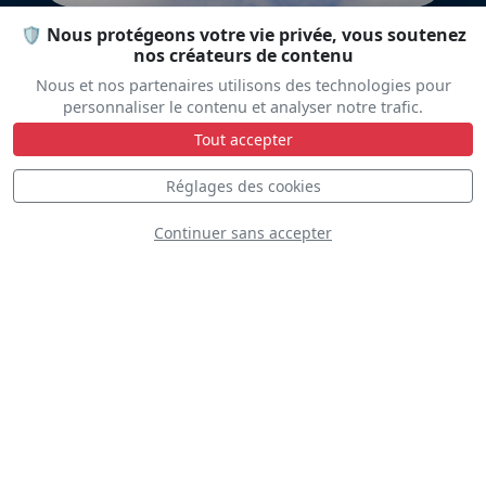
🛡️ Nous protégeons votre vie privée, vous soutenez
nos créateurs de contenu
Nous et nos partenaires utilisons des technologies pour
personnaliser le contenu et analyser notre trafic.
Tout accepter
Réglages des cookies
TBM 940 DGA
Continuer sans accepter
EC665 Tigre Famet