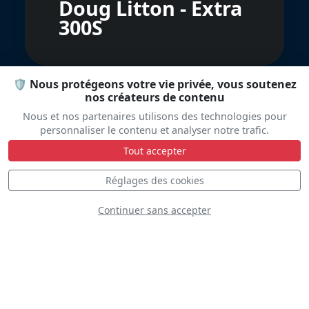
Doug Litton - Extra
300S
🛡️ Nous protégeons votre vie privée, vous soutenez
nos créateurs de contenu
Nous et nos partenaires utilisons des technologies pour
personnaliser le contenu et analyser notre trafic.
Tout accepter
Westland Wasp
Réglages des cookies
XT420
Continuer sans accepter