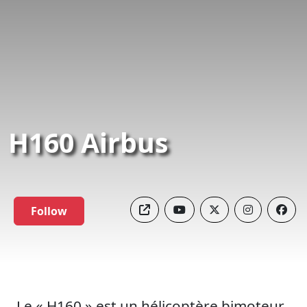
H160 Airbus
Follow
Le « H160 » est un hélicoptère bimoteur