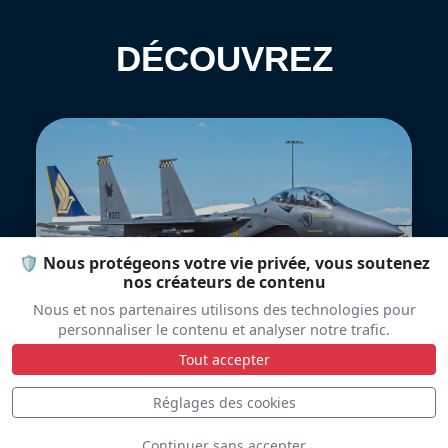
DÉCOUVREZ
🛡️ Nous protégeons votre vie privée, vous soutenez
F-15SG RSAF
nos créateurs de contenu
Nous et nos partenaires utilisons des technologies pour
personnaliser le contenu et analyser notre trafic.
Tout accepter
Réglages des cookies
Continuer sans accepter