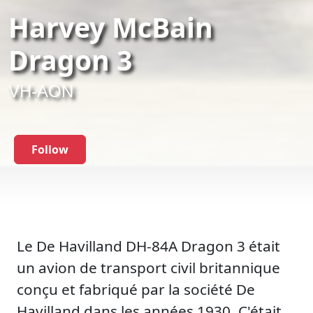
Harvey McBain
Dragon 3
VH-AON
Follow
Le De Havilland DH-84A Dragon 3 était
un avion de transport civil britannique
conçu et fabriqué par la société De
Havilland dans les années 1930. C'était