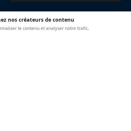
nez nos créateurs de contenu
naliser le contenu et analyser notre trafic.
REJOINS LA COMMUNAUTÉ
PRENDS DE L'ALTITUD
AVEC LES PASSIONNÉ
Discussions live, alertes airshows, coulisses des displays.
Une communauté qui partage la même passion du ciel.
Rejoindre le Discord
Créer un compte